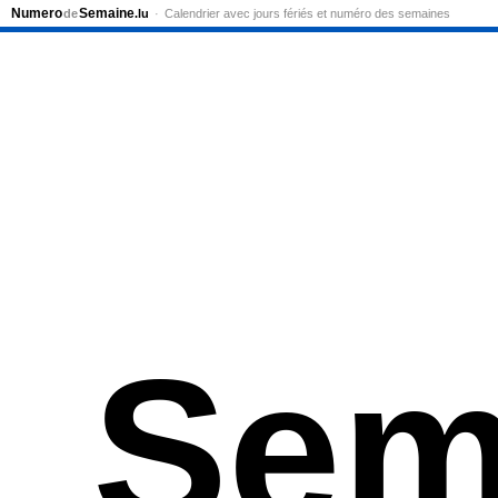
Numero
Semaine
de
.lu
Calendrier avec jours fériés et numéro des semaines
Sem