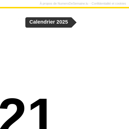
À propos de NumeroDeSemaine.lu
Confidentialité et cookies
Calendrier 2025
21