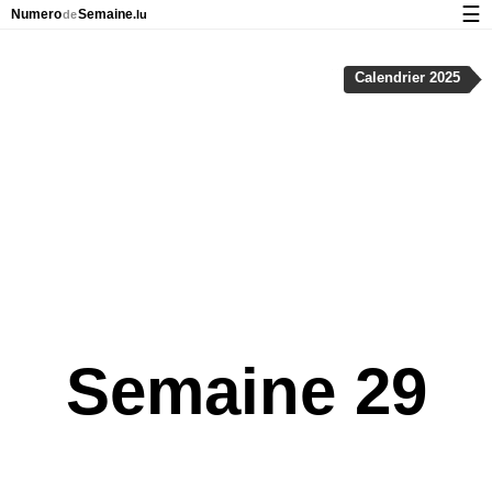
☰
Numero
Semaine
de
.lu
Calendrier avec jours fériés et numéro des semaines
Calendrier 2025
À propos de NumeroDeSemaine.lu
Confidentialité et cookies
Semaine 29