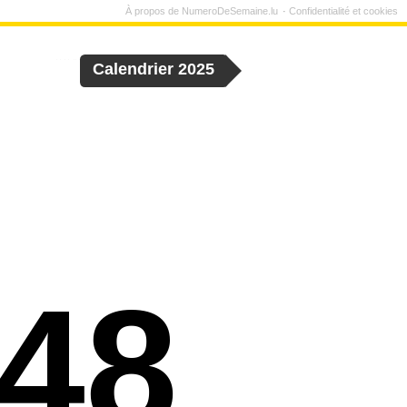
À propos de NumeroDeSemaine.lu
Confidentialité et cookies
Calendrier 2025
48