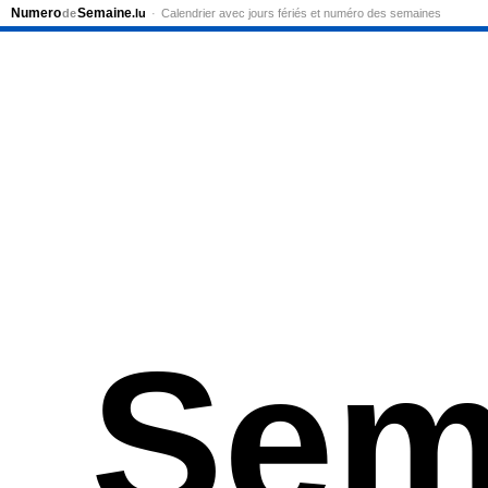
Numero
Semaine
de
.lu
Calendrier avec jours fériés et numéro des semaines
Sem