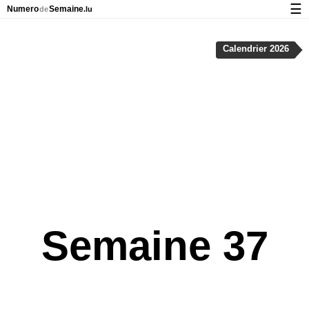
☰
Numero
Semaine
de
.lu
Calendrier avec jours fériés et numéro des semaines
Calendrier 2026
À propos de NumeroDeSemaine.lu
Confidentialité et cookies
Semaine 37