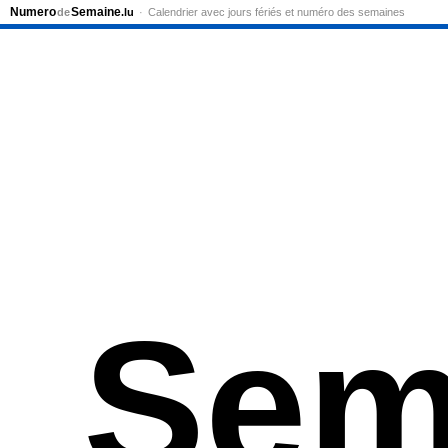
Numero
Semaine
de
.lu
Calendrier avec jours fériés et numéro des semaines
Sem