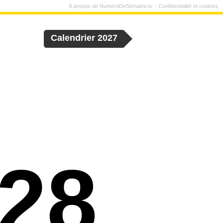
À propos de NumeroDeSemaine.lu
Confidentialité et cookies
Calendrier 2027
28