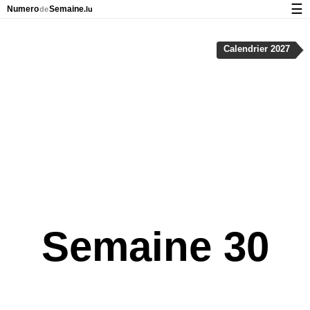
☰
Numero
Semaine
de
.lu
Calendrier avec jours fériés et numéro des semaines
Calendrier 2027
À propos de NumeroDeSemaine.lu
Confidentialité et cookies
Semaine 30