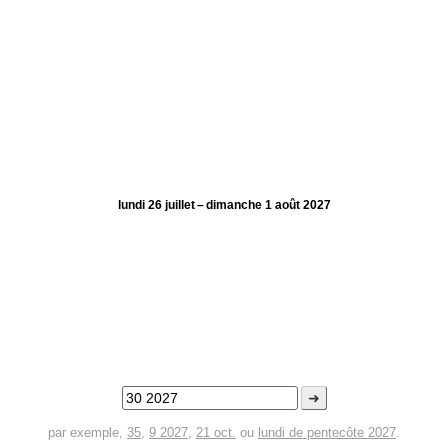
lundi 26 juillet – dimanche 1 août 2027
➜
par exemple,
35
,
9 2027
,
21 oct.
ou
lundi de pentecôte 2027
.