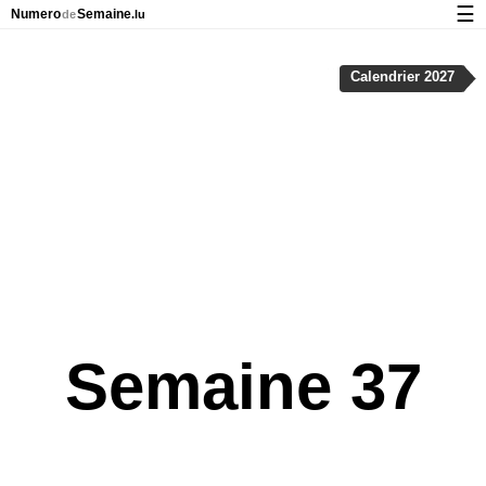
☰
Numero
Semaine
de
.lu
Calendrier avec jours fériés et numéro des semaines
Calendrier 2027
À propos de NumeroDeSemaine.lu
Confidentialité et cookies
Semaine 37