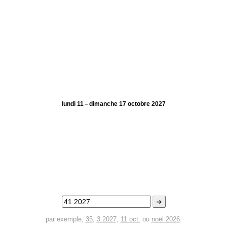
lundi 11 – dimanche 17 octobre 2027
➜
par exemple,
35
,
3 2027
,
11 oct.
ou
noël 2026
.