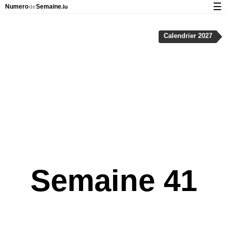
☰
Numero
Semaine
de
.lu
Calendrier avec jours fériés et numéro des semaines
Calendrier 2027
À propos de NumeroDeSemaine.lu
Confidentialité et cookies
Semaine 41