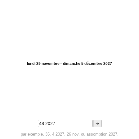
lundi 29 novembre – dimanche 5 décembre 2027
➜
par exemple,
35
,
4 2027
,
26 nov.
ou
assomption 2027
.