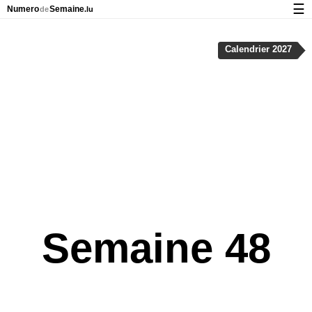
☰
Numero
Semaine
de
.lu
Calendrier avec jours fériés et numéro des semaines
Calendrier 2027
À propos de NumeroDeSemaine.lu
Confidentialité et cookies
Semaine 48