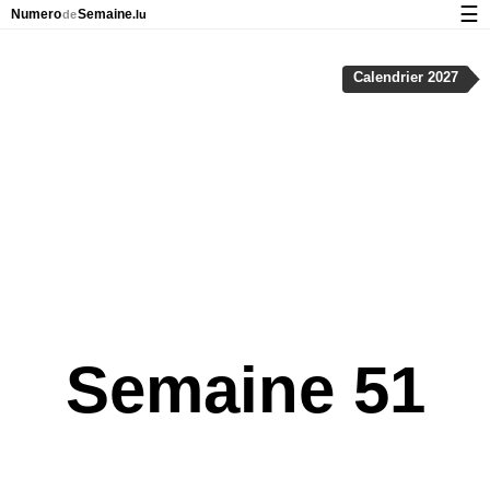
☰
Numero
Semaine
de
.lu
Calendrier avec jours fériés et numéro des semaines
Calendrier 2027
À propos de NumeroDeSemaine.lu
Confidentialité et cookies
Semaine 51