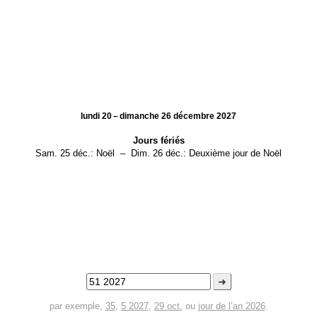
lundi 20 – dimanche 26 décembre 2027
Jours fériés
Sam. 25 déc.:
Noël
–
Dim. 26 déc.:
Deuxième jour de Noël
➜
par exemple,
35
,
5 2027
,
29 oct.
ou
jour de l’an 2026
.