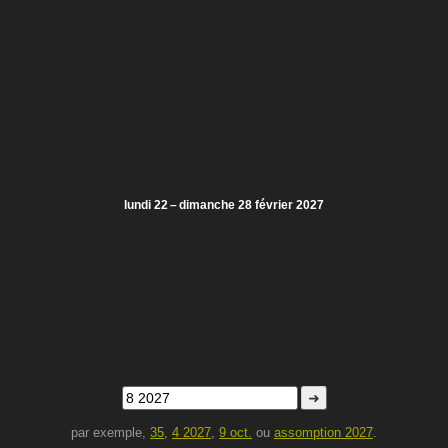
lundi 22 – dimanche 28 février 2027
➜
par exemple,
35
,
4 2027
,
9 oct.
ou
assomption 2027
.