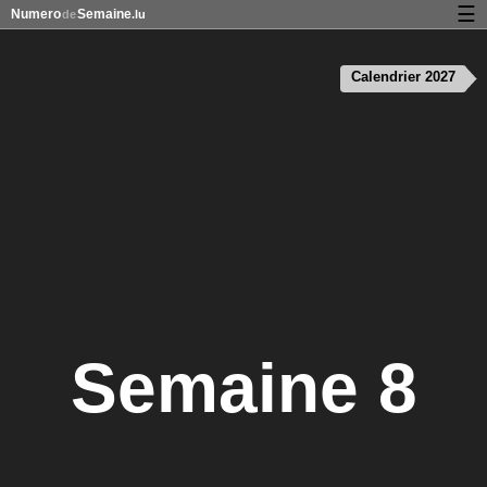
☰
Numero
Semaine
de
.lu
Calendrier avec jours fériés et numéro des semaines
Calendrier 2027
À propos de NumeroDeSemaine.lu
Confidentialité et cookies
Semaine 8