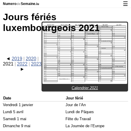
☰
Numero
Semaine
de
.lu
Calendrier avec jours fériés et numéro des semaines
Jours fériés
À propos de NumeroDeSemaine.lu
luxembourgeois 2021
Confidentialité et cookies
2019
2020
2021
2022
2023
Calendrier 2021
Date
Jour férié
Vendredi 1 janvier
Jour de l’An
Lundi 5 avril
Lundi de Pâques
Samedi 1 mai
Fête du Travail
Dimanche 9 mai
La Journée de l’Europe