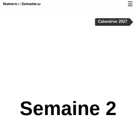
☰
Numero
Semaine
de
.lu
Calendrier avec jours fériés et numéro des semaines
Calendrier 2027
À propos de NumeroDeSemaine.lu
Confidentialité et cookies
Semaine 2