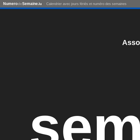
Numero
Semaine
de
.lu
Calendrier avec jours fériés et numéro des semaines
Asso
sem