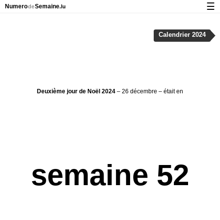
☰
Numero
Semaine
de
.lu
Calendrier avec jours fériés et numéro des semaines
Calendrier 2024
À propos de NumeroDeSemaine.lu
Confidentialité et cookies
Deuxième jour de Noël 2024
– 26 décembre – était en
semaine 52