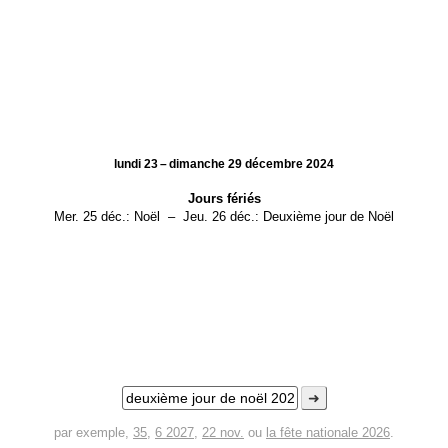
lundi 23 – dimanche 29 décembre 2024
Jours fériés
Mer. 25 déc.:
Noël
–
Jeu. 26 déc.:
Deuxième jour de Noël
➜
par exemple,
35
,
6 2027
,
22 nov.
ou
la fête nationale 2026
.