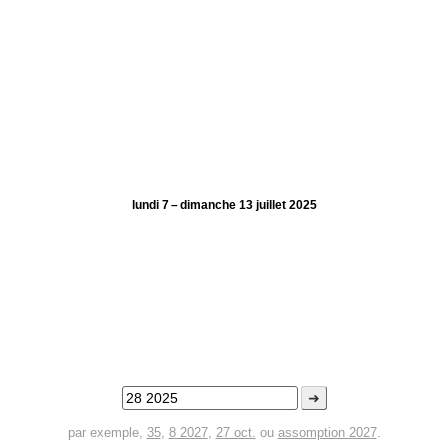
lundi 7 – dimanche 13 juillet 2025
➜
par exemple,
35
,
8 2027
,
27 oct.
ou
assomption 2027
.