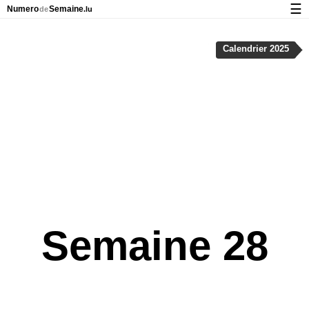
☰
Numero
Semaine
de
.lu
Calendrier avec jours fériés et numéro des semaines
Calendrier 2025
À propos de NumeroDeSemaine.lu
Confidentialité et cookies
Semaine 28