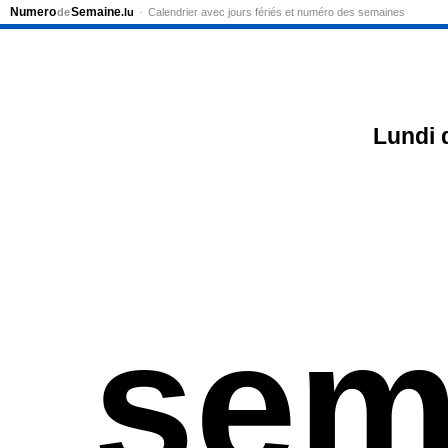
Numero
Semaine
de
.lu
Calendrier avec jours fériés et numéro des semaines
Lundi 
sem