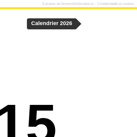
À propos de NumeroDeSemaine.lu
Confidentialité et cookies
Calendrier 2026
15