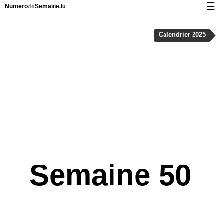
☰
Numero
Semaine
de
.lu
Calendrier avec jours fériés et numéro des semaines
Calendrier 2025
À propos de NumeroDeSemaine.lu
Confidentialité et cookies
Semaine 50