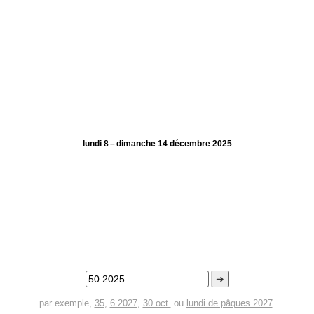
lundi 8 – dimanche 14 décembre 2025
➜
par exemple,
35
,
6 2027
,
30 oct.
ou
lundi de pâques 2027
.