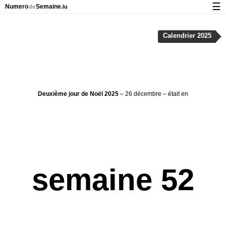
☰
Numero
Semaine
de
.lu
Calendrier avec jours fériés et numéro des semaines
Calendrier 2025
À propos de NumeroDeSemaine.lu
Confidentialité et cookies
Deuxième jour de Noël 2025
– 26 décembre – était en
semaine 52