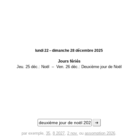
lundi 22 – dimanche 28 décembre 2025
Jours fériés
Jeu. 25 déc.:
Noël
–
Ven. 26 déc.:
Deuxième jour de Noël
➜
par exemple,
35
,
8 2027
,
2 nov.
ou
assomption 2026
.