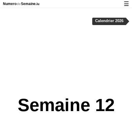
☰
Numero
Semaine
de
.lu
Calendrier avec jours fériés et numéro des semaines
Calendrier 2026
À propos de NumeroDeSemaine.lu
Confidentialité et cookies
Semaine 12