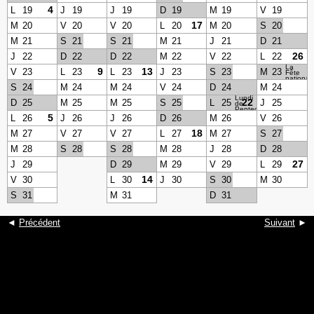
4
L
19
J
19
J
19
D
19
M
19
V
19
17
M
20
V
20
V
20
L
20
M
20
S
20
M
21
S
21
S
21
M
21
J
21
D
21
26
J
22
D
22
D
22
M
22
V
22
L
22
La
9
13
V
23
L
23
L
23
J
23
S
23
M
23
Fête
national
S
24
M
24
M
24
V
24
D
24
M
24
Lundi
22
D
25
M
25
M
25
S
25
L
25
J
25
de
Pentecôte
5
L
26
J
26
J
26
D
26
M
26
V
26
18
M
27
V
27
V
27
L
27
M
27
S
27
M
28
S
28
S
28
M
28
J
28
D
28
27
J
29
D
29
M
29
V
29
L
29
14
V
30
L
30
J
30
S
30
M
30
S
31
M
31
D
31
◄
Précédent
Suivant
►