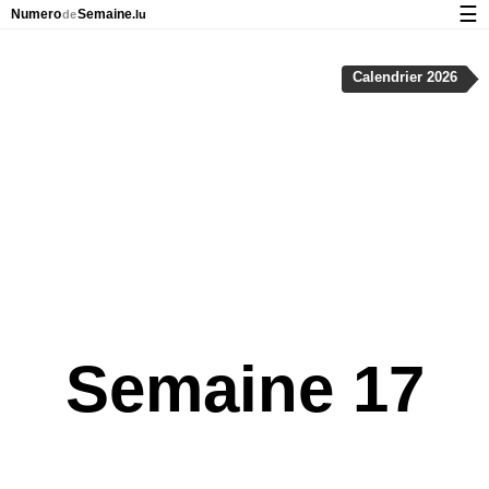
☰
Numero
Semaine
de
.lu
Calendrier avec jours fériés et numéro des semaines
Calendrier 2026
À propos de NumeroDeSemaine.lu
Confidentialité et cookies
Semaine 17