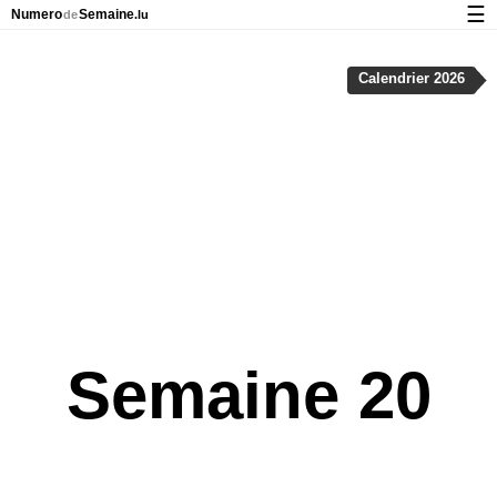
☰
Numero
Semaine
de
.lu
Calendrier avec jours fériés et numéro des semaines
Calendrier 2026
À propos de NumeroDeSemaine.lu
Confidentialité et cookies
Semaine 20