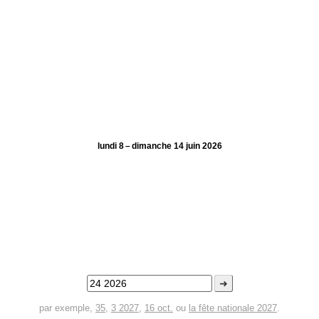
lundi 8 – dimanche 14 juin 2026
➜
par exemple,
35
,
3 2027
,
16 oct.
ou
la fête nationale 2027
.