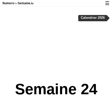
☰
Numero
Semaine
de
.lu
Calendrier avec jours fériés et numéro des semaines
Calendrier 2026
À propos de NumeroDeSemaine.lu
Confidentialité et cookies
Semaine 24