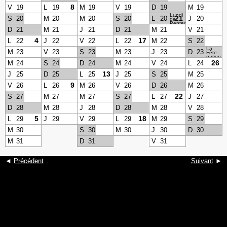
8
V
19
L
19
M
19
V
19
D
19
M
19
Lundi
21
S
20
M
20
M
20
S
20
L
20
J
20
de
Pentecôte
D
21
M
21
J
21
D
21
M
21
V
21
4
17
L
22
J
22
V
22
L
22
M
22
S
22
La
M
23
V
23
S
23
M
23
J
23
D
23
Fête
national
26
M
24
S
24
D
24
M
24
V
24
L
24
13
J
25
D
25
L
25
J
25
S
25
M
25
9
V
26
L
26
M
26
V
26
D
26
M
26
22
S
27
M
27
M
27
S
27
L
27
J
27
D
28
M
28
J
28
D
28
M
28
V
28
5
18
L
29
J
29
V
29
L
29
M
29
S
29
M
30
S
30
M
30
J
30
D
30
M
31
D
31
V
31
◄
Précédent
Suivant
►