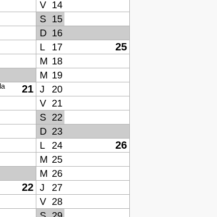
V
14
S
15
D
16
25
L
17
M
18
M
19
la
21
J
20
V
21
S
22
D
23
26
L
24
M
25
M
26
22
J
27
V
28
S
29