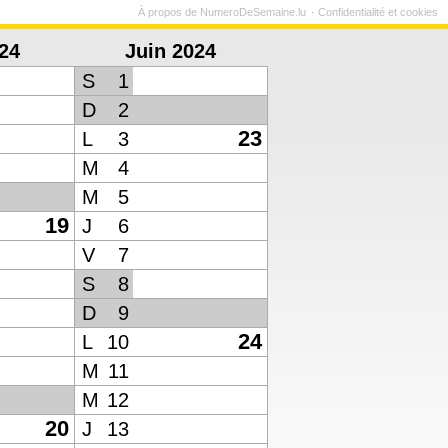
À propos de NumeroDeSemaine.lu
Confidentialité et cookies
24
Juin 2024
S
1
D
2
23
L
3
M
4
M
5
19
J
6
V
7
S
8
D
9
24
L
10
M
11
M
12
20
J
13