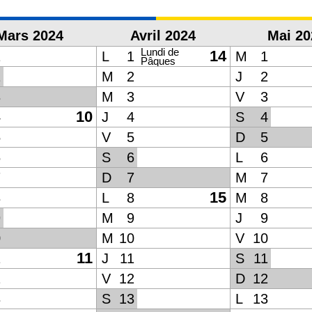
Mars 2024
Avril 2024
Mai 20
Lundi de
14
1
L
1
M
1
Pâques
2
M
2
J
2
3
M
3
V
3
10
4
J
4
S
4
5
V
5
D
5
6
S
6
L
6
7
D
7
M
7
15
8
L
8
M
8
9
M
9
J
9
0
M
10
V
10
11
1
J
11
S
11
2
V
12
D
12
3
S
13
L
13