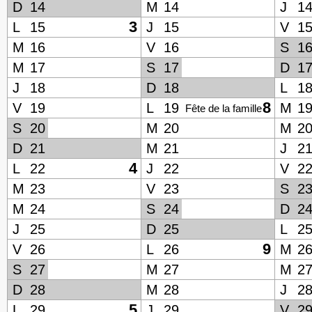
D
14
M
14
J
1
3
L
15
J
15
V
1
M
16
V
16
S
1
M
17
S
17
D
1
J
18
D
18
L
1
8
V
19
L
19
M
1
Fête de la famille
S
20
M
20
M
2
D
21
M
21
J
2
4
L
22
J
22
V
2
M
23
V
23
S
2
M
24
S
24
D
2
J
25
D
25
L
2
9
V
26
L
26
M
2
S
27
M
27
M
2
D
28
M
28
J
2
5
L
29
J
29
V
2