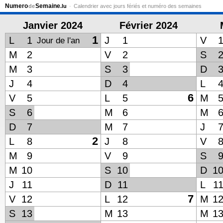
Numero
Semaine
de
.lu
Calendrier avec jours fériés et numéro des semaines
Janvier 2024
Février 2024
1
L
1
J
1
V
Jour de l'an
M
2
V
2
S
M
3
S
3
D
J
4
D
4
L
6
V
5
L
5
M
S
6
M
6
M
D
7
M
7
J
2
L
8
J
8
V
M
9
V
9
S
M
10
S
10
D
1
J
11
D
11
L
1
7
V
12
L
12
M
1
S
13
M
13
M
1