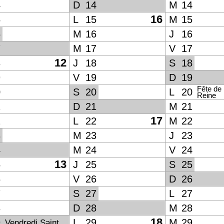
4
D
14
M
14
16
5
L
15
M
15
6
M
16
J
16
7
M
17
V
17
12
8
J
18
S
18
9
V
19
D
19
Fête de 
0
S
20
L
20
Reine
1
D
21
M
21
17
2
L
22
M
22
3
M
23
J
23
4
M
24
V
24
13
5
J
25
S
25
6
V
26
D
26
7
S
27
L
27
8
D
28
M
28
18
9
L
29
M
29
Vendredi Saint