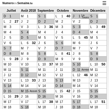
☰
Numero
Semaine
de
.lu
Juillet
Août 2018
Septembre
Octobre
Novembre
Décembre
Calendrier avec jours fériés et numéro des semaines
La
2018
2018
2018
2018
2018
40
D
1
M
1
S
1
L
1
J
1
S
1
Toussaint
À propos de NumeroDeSemaine.lu
27
L
2
J
2
D
2
M
2
V
2
D
2
36
49
M
3
V
3
L
3
M
3
S
3
L
3
Confidentialité et cookies
M
4
S
4
M
4
J
4
D
4
M
4
45
J
5
D
5
M
5
V
5
L
5
M
5
32
V
6
L
6
J
6
S
6
M
6
J
6
S
7
M
7
V
7
D
7
M
7
V
7
41
D
8
M
8
S
8
L
8
J
8
S
8
28
L
9
J
9
D
9
M
9
V
9
D
9
37
50
M
10
V
10
L
10
M
10
S
10
L
10
M
11
S
11
M
11
J
11
D
11
M
11
Armistice
46
J
12
D
12
M
12
V
12
L
12
M
12
33
V
13
L
13
J
13
S
13
M
13
J
13
S
14
M
14
V
14
D
14
M
14
V
14
42
D
15
M
15
S
15
L
15
J
15
S
15
Assomption
29
L
16
J
16
D
16
M
16
V
16
D
16
38
51
M
17
V
17
L
17
M
17
S
17
L
17
M
18
S
18
M
18
J
18
D
18
M
18