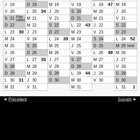
47
J
19
D
19
M
19
V
19
L
19
M
19
34
V
20
L
20
J
20
S
20
M
20
J
20
Fête
S
21
M
21
V
21
D
21
M
21
V
21
nationale
43
D
22
M
22
S
22
L
22
J
22
S
22
30
L
23
J
23
D
23
M
23
V
23
D
23
39
52
M
24
V
24
L
24
M
24
S
24
L
24
M
25
S
25
M
25
J
25
D
25
M
25
Noël
48
J
26
D
26
M
26
V
26
L
26
M
26
35
V
27
L
27
J
27
S
27
M
27
J
27
S
28
M
28
V
28
D
28
M
28
V
28
44
D
29
M
29
S
29
L
29
J
29
S
29
31
L
30
J
30
D
30
M
30
V
30
D
30
1
M
31
V
31
M
31
L
31
◄
Précédent
Suivant
►