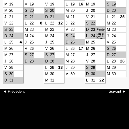
16
M
19
V
19
V
19
L
19
M
19
S
19
M
20
S
20
S
20
M
20
J
20
D
20
25
J
21
D
21
D
21
M
21
V
21
L
21
8
12
V
22
L
22
L
22
J
22
S
22
M
22
S
23
M
23
M
23
V
23
D
23
M
23
Pentecôte
Lundi
21
D
24
M
24
M
24
S
24
L
24
J
24
de
Pentecôte
4
L
25
J
25
J
25
D
25
M
25
V
25
17
M
26
V
26
V
26
L
26
M
26
S
26
M
27
S
27
S
27
M
27
J
27
D
27
26
J
28
D
28
D
28
M
28
V
28
L
28
13
V
29
L
29
J
29
S
29
M
29
S
30
M
30
V
30
D
30
M
30
22
D
31
M
31
L
31
◄
Précédent
Suivant
►