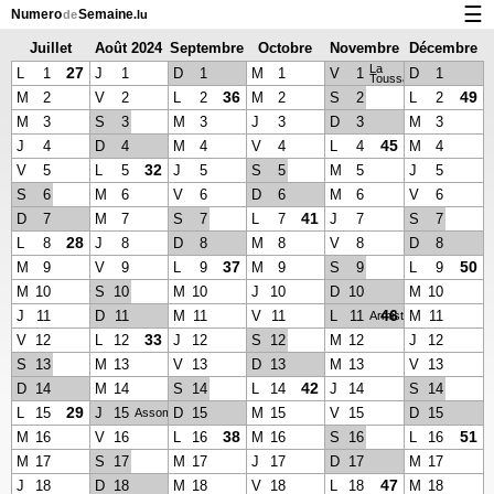
☰
Numero
Semaine
de
.lu
Juillet
Août 2024
Septembre
Octobre
Novembre
Décembre
Calendrier avec jours fériés et numéro des semaines
La
2024
2024
2024
2024
2024
27
L
1
J
1
D
1
M
1
V
1
D
1
Toussaint
À propos de NumeroDeSemaine.lu
36
49
M
2
V
2
L
2
M
2
S
2
L
2
M
3
S
3
M
3
J
3
D
3
M
3
Confidentialité et cookies
45
J
4
D
4
M
4
V
4
L
4
M
4
32
V
5
L
5
J
5
S
5
M
5
J
5
S
6
M
6
V
6
D
6
M
6
V
6
41
D
7
M
7
S
7
L
7
J
7
S
7
28
L
8
J
8
D
8
M
8
V
8
D
8
37
50
M
9
V
9
L
9
M
9
S
9
L
9
M
10
S
10
M
10
J
10
D
10
M
10
46
J
11
D
11
M
11
V
11
L
11
M
11
Armistice
33
V
12
L
12
J
12
S
12
M
12
J
12
S
13
M
13
V
13
D
13
M
13
V
13
42
D
14
M
14
S
14
L
14
J
14
S
14
29
L
15
J
15
D
15
M
15
V
15
D
15
Assomption
38
51
M
16
V
16
L
16
M
16
S
16
L
16
M
17
S
17
M
17
J
17
D
17
M
17
47
J
18
D
18
M
18
V
18
L
18
M
18