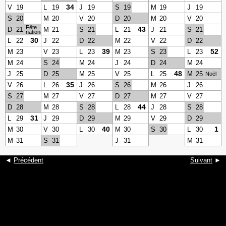
34
V
19
L
19
J
19
S
19
M
19
J
19
S
20
M
20
V
20
D
20
M
20
V
20
Fête
43
D
21
M
21
S
21
L
21
J
21
S
21
nationale
30
L
22
J
22
D
22
M
22
V
22
D
22
39
52
M
23
V
23
L
23
M
23
S
23
L
23
M
24
S
24
M
24
J
24
D
24
M
24
48
J
25
D
25
M
25
V
25
L
25
M
25
Noël
35
V
26
L
26
J
26
S
26
M
26
J
26
S
27
M
27
V
27
D
27
M
27
V
27
44
D
28
M
28
S
28
L
28
J
28
S
28
31
L
29
J
29
D
29
M
29
V
29
D
29
40
1
M
30
V
30
L
30
M
30
S
30
L
30
M
31
S
31
J
31
M
31
◄
Précédent
Suivant
►