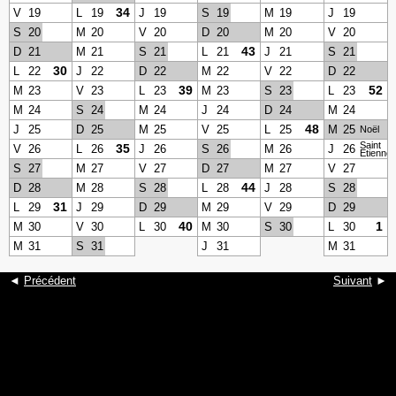
34
V
19
L
19
J
19
S
19
M
19
J
19
S
20
M
20
V
20
D
20
M
20
V
20
43
D
21
M
21
S
21
L
21
J
21
S
21
30
L
22
J
22
D
22
M
22
V
22
D
22
39
52
M
23
V
23
L
23
M
23
S
23
L
23
M
24
S
24
M
24
J
24
D
24
M
24
48
J
25
D
25
M
25
V
25
L
25
M
25
Noël
Saint
35
V
26
L
26
J
26
S
26
M
26
J
26
Etienne
S
27
M
27
V
27
D
27
M
27
V
27
44
D
28
M
28
S
28
L
28
J
28
S
28
31
L
29
J
29
D
29
M
29
V
29
D
29
40
1
M
30
V
30
L
30
M
30
S
30
L
30
M
31
S
31
J
31
M
31
◄
Précédent
Suivant
►