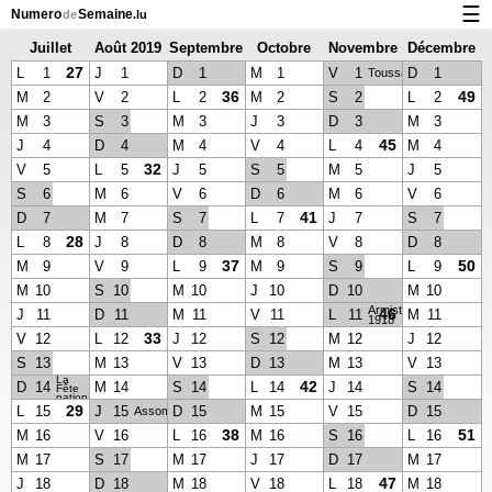
☰
Numero
Semaine
de
.lu
Juillet
Août 2019
Septembre
Octobre
Novembre
Décembre
Calendrier avec jours fériés et numéro des semaines
2019
2019
2019
2019
2019
27
L
1
J
1
D
1
M
1
V
1
D
1
Toussaint
À propos de NumeroDeSemaine.lu
36
49
M
2
V
2
L
2
M
2
S
2
L
2
M
3
S
3
M
3
J
3
D
3
M
3
Confidentialité et cookies
45
J
4
D
4
M
4
V
4
L
4
M
4
32
V
5
L
5
J
5
S
5
M
5
J
5
S
6
M
6
V
6
D
6
M
6
V
6
41
D
7
M
7
S
7
L
7
J
7
S
7
28
L
8
J
8
D
8
M
8
V
8
D
8
37
50
M
9
V
9
L
9
M
9
S
9
L
9
M
10
S
10
M
10
J
10
D
10
M
10
Armistice
46
J
11
D
11
M
11
V
11
L
11
M
11
1918
33
V
12
L
12
J
12
S
12
M
12
J
12
S
13
M
13
V
13
D
13
M
13
V
13
La
42
D
14
M
14
S
14
L
14
J
14
S
14
Fête
nationale
29
L
15
J
15
D
15
M
15
V
15
D
15
Assomption
38
51
M
16
V
16
L
16
M
16
S
16
L
16
M
17
S
17
M
17
J
17
D
17
M
17
47
J
18
D
18
M
18
V
18
L
18
M
18