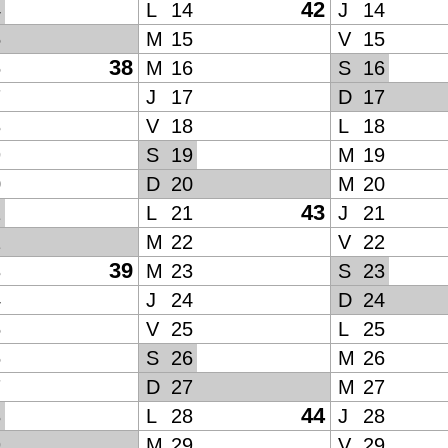
42
4
L
14
J
14
5
M
15
V
15
38
6
M
16
S
16
7
J
17
D
17
8
V
18
L
18
9
S
19
M
19
0
D
20
M
20
43
1
L
21
J
21
2
M
22
V
22
39
3
M
23
S
23
4
J
24
D
24
5
V
25
L
25
6
S
26
M
26
7
D
27
M
27
44
8
L
28
J
28
9
M
29
V
29