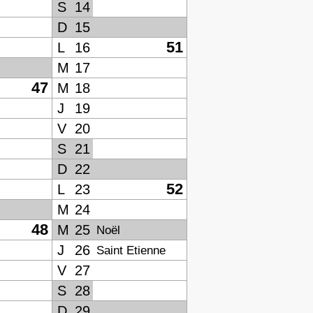
S
14
D
15
51
L
16
M
17
47
M
18
J
19
V
20
S
21
D
22
52
L
23
M
24
48
M
25
Noël
J
26
Saint Etienne
V
27
S
28
D
29