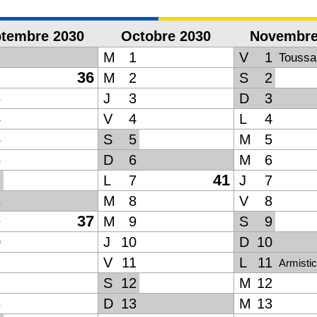
tembre 2030
Octobre 2030
Novembre
1
M
1
V
1
Toussa
36
2
M
2
S
2
3
J
3
D
3
4
V
4
L
4
5
S
5
M
5
6
D
6
M
6
41
7
L
7
J
7
8
M
8
V
8
37
9
M
9
S
9
0
J
10
D
10
1
V
11
L
11
Armisti
2
S
12
M
12
3
D
13
M
13