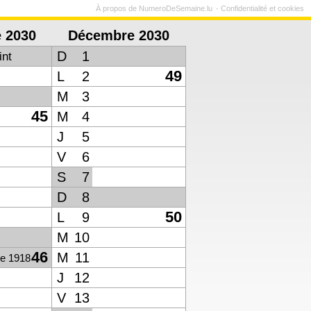
À propos de NumeroDeSemaine.lu
Confidentialité et cookies
 2030
Décembre 2030
D
1
int
49
L
2
M
3
45
M
4
J
5
V
6
S
7
D
8
50
L
9
M
10
46
M
11
ce 1918
J
12
V
13