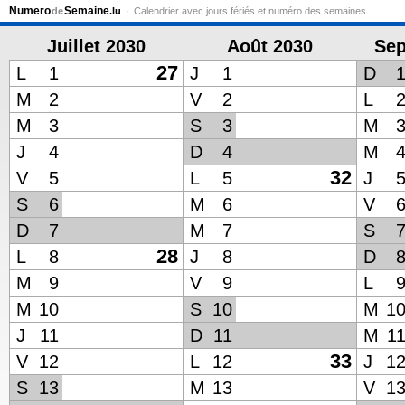
Numero
Semaine
de
.lu
Calendrier avec jours fériés et numéro des semaines
Juillet 2030
Août 2030
Sep
27
L
1
J
1
D
M
2
V
2
L
M
3
S
3
M
J
4
D
4
M
32
V
5
L
5
J
S
6
M
6
V
D
7
M
7
S
28
L
8
J
8
D
M
9
V
9
L
M
10
S
10
M
1
J
11
D
11
M
1
33
V
12
L
12
J
1
S
13
M
13
V
1