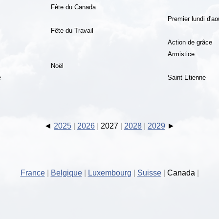
Fête du Canada
Premier lundi d'ao
Fête du Travail
Action de grâce
Armistice
Noël
e
Saint Etienne
2025
2026
2027
2028
2029
France
Belgique
Luxembourg
Suisse
Canada