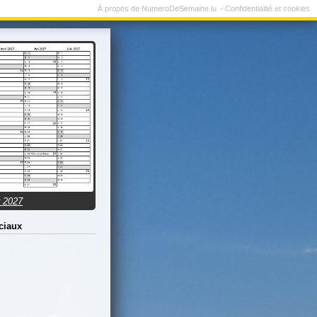
À propos de NumeroDeSemaine.lu
Confidentialité et cookies
r 2027
ciaux