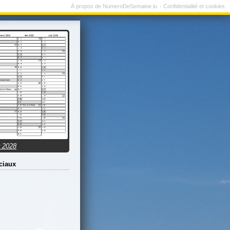
À propos de NumeroDeSemaine.lu
Confidentialité et cookies
r 2028
ciaux