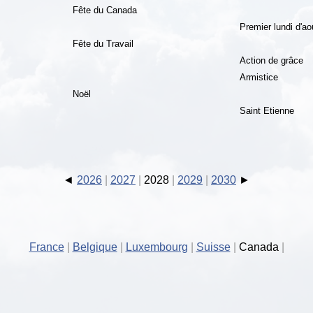
Fête du Canada
Premier lundi d'ao
Fête du Travail
Action de grâce
Armistice
Noël
Saint Etienne
2026
2027
2028
2029
2030
France
Belgique
Luxembourg
Suisse
Canada