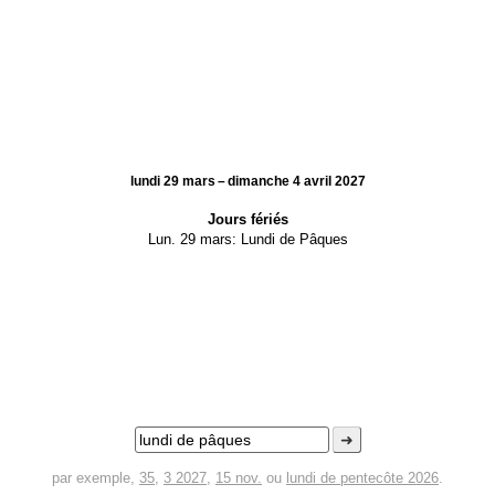
lundi 29 mars – dimanche 4 avril 2027
Jours fériés
Lun. 29 mars:
Lundi de Pâques
➜
par exemple,
35
,
3 2027
,
15 nov.
ou
lundi de pentecôte 2026
.