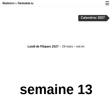
☰
Numero
Semaine
de
.lu
Calendrier avec jours fériés et numéro des semaines
Calendrier 2027
À propos de NumeroDeSemaine.lu
Confidentialité et cookies
Lundi de Pâques 2027
– 29 mars – est en
semaine 13