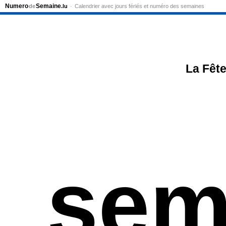
Numero
Semaine
de
.lu
Calendrier avec jours fériés et numéro des semaines
La Fête
sem