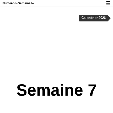
☰
Numero
Semaine
de
.lu
Calendrier avec jours fériés et numéro des semaines
Calendrier 2026
À propos de NumeroDeSemaine.lu
Confidentialité et cookies
Semaine 7