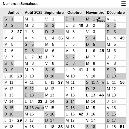
☰
Numero
Semaine
de
.lu
Juillet
Août 2023
Septembre
Octobre
Novembre
Décembre
Calendrier avec jours fériés et numéro des semaines
La
2023
2023
2023
2023
2023
S
1
M
1
V
1
D
1
M
1
V
1
Toussaint
À propos de NumeroDeSemaine.lu
40
D
2
M
2
S
2
L
2
J
2
S
2
27
L
3
J
3
D
3
M
3
V
3
D
3
Confidentialité et cookies
36
49
M
4
V
4
L
4
M
4
S
4
L
4
M
5
S
5
M
5
J
5
D
5
M
5
45
J
6
D
6
M
6
V
6
L
6
M
6
32
V
7
L
7
J
7
S
7
M
7
J
7
S
8
M
8
V
8
D
8
M
8
V
8
41
D
9
M
9
S
9
L
9
J
9
S
9
28
L
10
J
10
D
10
M
10
V
10
D
10
37
50
M
11
V
11
L
11
M
11
S
11
L
11
Armistice
M
12
S
12
M
12
J
12
D
12
M
12
46
J
13
D
13
M
13
V
13
L
13
M
13
33
V
14
L
14
J
14
S
14
M
14
J
14
S
15
M
15
V
15
D
15
M
15
V
15
Assomption
42
D
16
M
16
S
16
L
16
J
16
S
16
29
L
17
J
17
D
17
M
17
V
17
D
17
38
51
M
18
V
18
L
18
M
18
S
18
L
18