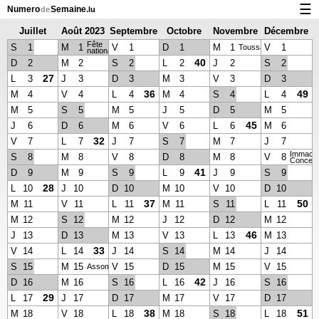
☰
Numero
Semaine
de
.lu
Juillet
Août 2023
Septembre
Octobre
Novembre
Décembre
Calendrier avec jours fériés et numéro des semaines
Fête
2023
2023
2023
2023
2023
S
1
M
1
V
1
D
1
M
1
V
1
Toussaint
nationale
À propos de NumeroDeSemaine.lu
40
D
2
M
2
S
2
L
2
J
2
S
2
27
L
3
J
3
D
3
M
3
V
3
D
3
Confidentialité et cookies
36
49
M
4
V
4
L
4
M
4
S
4
L
4
M
5
S
5
M
5
J
5
D
5
M
5
45
J
6
D
6
M
6
V
6
L
6
M
6
32
V
7
L
7
J
7
S
7
M
7
J
7
Immacu
S
8
M
8
V
8
D
8
M
8
V
8
Concept
41
D
9
M
9
S
9
L
9
J
9
S
9
28
L
10
J
10
D
10
M
10
V
10
D
10
37
50
M
11
V
11
L
11
M
11
S
11
L
11
M
12
S
12
M
12
J
12
D
12
M
12
46
J
13
D
13
M
13
V
13
L
13
M
13
33
V
14
L
14
J
14
S
14
M
14
J
14
S
15
M
15
V
15
D
15
M
15
V
15
Assomption
42
D
16
M
16
S
16
L
16
J
16
S
16
29
L
17
J
17
D
17
M
17
V
17
D
17
38
51
M
18
V
18
L
18
M
18
S
18
L
18