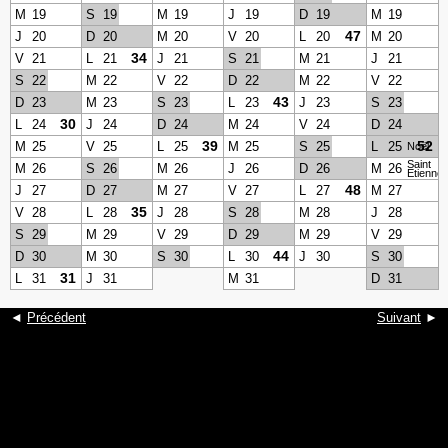
M
19
S
19
M
19
J
19
D
19
M
19
47
J
20
D
20
M
20
V
20
L
20
M
20
34
V
21
L
21
J
21
S
21
M
21
J
21
S
22
M
22
V
22
D
22
M
22
V
22
43
D
23
M
23
S
23
L
23
J
23
S
23
30
L
24
J
24
D
24
M
24
V
24
D
24
39
52
M
25
V
25
L
25
M
25
S
25
L
25
Noël
Saint
M
26
S
26
M
26
J
26
D
26
M
26
Etienne
48
J
27
D
27
M
27
V
27
L
27
M
27
35
V
28
L
28
J
28
S
28
M
28
J
28
S
29
M
29
V
29
D
29
M
29
V
29
44
D
30
M
30
S
30
L
30
J
30
S
30
31
L
31
J
31
M
31
D
31
◄
Précédent
Suivant
►