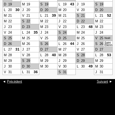
43
D
19
M
19
S
19
L
19
J
19
S
19
30
L
20
J
20
D
20
M
20
V
20
D
20
39
52
M
21
V
21
L
21
M
21
S
21
L
21
M
22
S
22
M
22
J
22
D
22
M
22
48
J
23
D
23
M
23
V
23
L
23
M
23
35
V
24
L
24
J
24
S
24
M
24
J
24
S
25
M
25
V
25
D
25
M
25
V
25
Noël
Saint
44
D
26
M
26
S
26
L
26
J
26
S
26
Etienne
31
L
27
J
27
D
27
M
27
V
27
D
27
40
53
M
28
V
28
L
28
M
28
S
28
L
28
M
29
S
29
M
29
J
29
D
29
M
29
49
J
30
D
30
M
30
V
30
L
30
M
30
36
V
31
L
31
S
31
J
31
◄
Précédent
Suivant
►