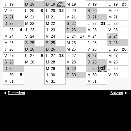
Saint-
25
J
19
D
19
D
19
M
19
V
19
L
19
Joseph
8
12
V
20
L
20
L
20
J
20
S
20
M
20
S
21
M
21
M
21
V
21
D
21
M
21
21
D
22
M
22
M
22
S
22
L
22
J
22
4
L
23
J
23
J
23
D
23
M
23
V
23
17
M
24
V
24
V
24
L
24
M
24
S
24
M
25
S
25
S
25
M
25
J
25
D
25
26
J
26
D
26
D
26
M
26
V
26
L
26
9
13
V
27
L
27
L
27
J
27
S
27
M
27
S
28
M
28
M
28
V
28
D
28
M
28
Lundi
22
D
29
M
29
S
29
L
29
J
29
de
Pentecôte
5
L
30
J
30
D
30
M
30
V
30
M
31
V
31
M
31
◄
Précédent
Suivant
►