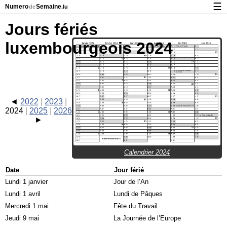
☰
Numero
Semaine
de
.lu
Calendrier avec jours fériés et numéro des semaines
Jours fériés
À propos de NumeroDeSemaine.lu
luxembourgeois 2024
Confidentialité et cookies
2022
2023
2024
2025
2026
Calendrier 2024
Date
Jour férié
Lundi 1 janvier
Jour de l’An
Lundi 1 avril
Lundi de Pâques
Mercredi 1 mai
Fête du Travail
Jeudi 9 mai
La Journée de l’Europe