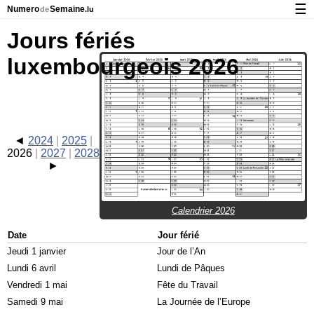
☰
Numero
Semaine
de
.lu
Calendrier avec jours fériés et numéro des semaines
Jours fériés
À propos de NumeroDeSemaine.lu
luxembourgeois 2026
Confidentialité et cookies
2024
2025
2026
2027
2028
Calendrier 2026
Date
Jour férié
Jeudi 1 janvier
Jour de l’An
Lundi 6 avril
Lundi de Pâques
Vendredi 1 mai
Fête du Travail
Samedi 9 mai
La Journée de l’Europe