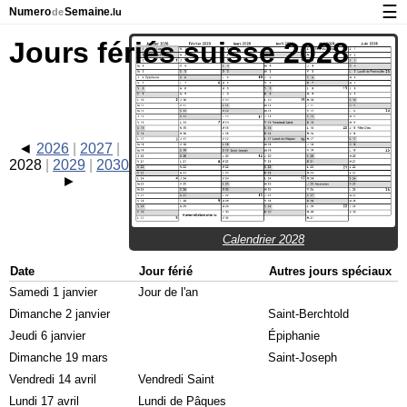
☰
Numero
Semaine
de
.lu
Calendrier avec jours fériés et numéro des semaines
Jours fériés suisse 2028
À propos de NumeroDeSemaine.lu
Confidentialité et cookies
2026
2027
2028
2029
2030
Calendrier 2028
Date
Jour férié
Autres jours spéciaux
Samedi 1 janvier
Jour de l'an
Dimanche 2 janvier
Saint-Berchtold
Jeudi 6 janvier
Épiphanie
Dimanche 19 mars
Saint-Joseph
Vendredi 14 avril
Vendredi Saint
Lundi 17 avril
Lundi de Pâques