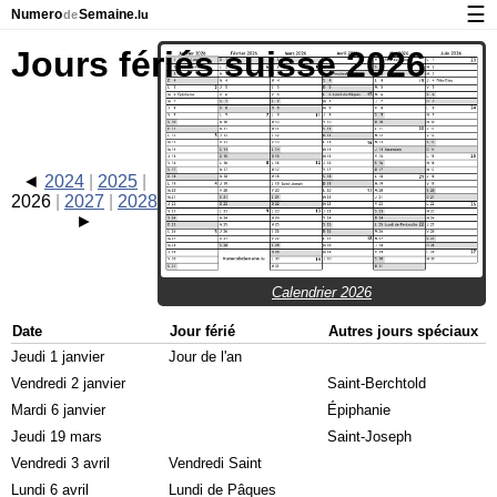
☰
Numero
Semaine
de
.lu
Calendrier avec jours fériés et numéro des semaines
Jours fériés suisse 2026
À propos de NumeroDeSemaine.lu
Confidentialité et cookies
2024
2025
2026
2027
2028
Calendrier 2026
Date
Jour férié
Autres jours spéciaux
Jeudi 1 janvier
Jour de l'an
Vendredi 2 janvier
Saint-Berchtold
Mardi 6 janvier
Épiphanie
Jeudi 19 mars
Saint-Joseph
Vendredi 3 avril
Vendredi Saint
Lundi 6 avril
Lundi de Pâques