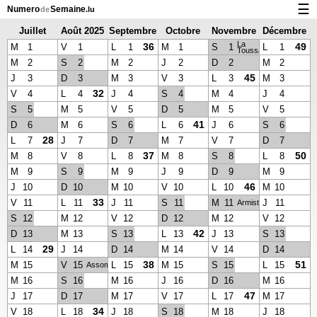
☰
Numero
Semaine
de
.lu
Juillet
Août 2025
Septembre
Octobre
Novembre
Décembre
Calendrier avec jours fériés et numéro des semaines
La
2025
2025
2025
2025
2025
36
49
M
1
V
1
L
1
M
1
S
1
L
1
Toussaint
À propos de NumeroDeSemaine.lu
M
2
S
2
M
2
J
2
D
2
M
2
45
J
3
D
3
M
3
V
3
L
3
M
3
Confidentialité et cookies
32
V
4
L
4
J
4
S
4
M
4
J
4
S
5
M
5
V
5
D
5
M
5
V
5
41
D
6
M
6
S
6
L
6
J
6
S
6
28
L
7
J
7
D
7
M
7
V
7
D
7
37
50
M
8
V
8
L
8
M
8
S
8
L
8
M
9
S
9
M
9
J
9
D
9
M
9
46
J
10
D
10
M
10
V
10
L
10
M
10
33
V
11
L
11
J
11
S
11
M
11
J
11
Armistice
S
12
M
12
V
12
D
12
M
12
V
12
42
D
13
M
13
S
13
L
13
J
13
S
13
29
L
14
J
14
D
14
M
14
V
14
D
14
38
51
M
15
V
15
L
15
M
15
S
15
L
15
Assomption
M
16
S
16
M
16
J
16
D
16
M
16
47
J
17
D
17
M
17
V
17
L
17
M
17
34
V
18
L
18
J
18
S
18
M
18
J
18