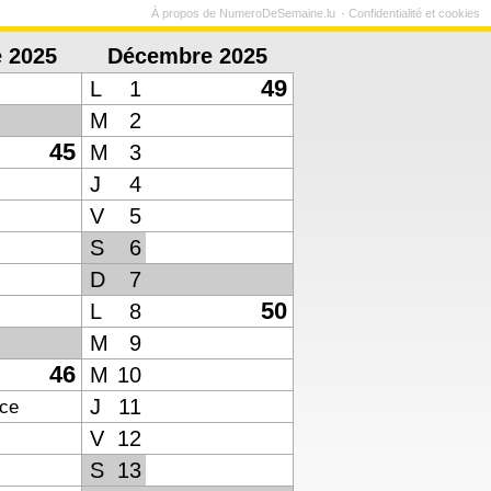
À propos de NumeroDeSemaine.lu
Confidentialité et cookies
 2025
Décembre 2025
49
L
1
M
2
45
M
3
J
4
V
5
S
6
D
7
50
L
8
M
9
46
M
10
J
11
ice
V
12
S
13