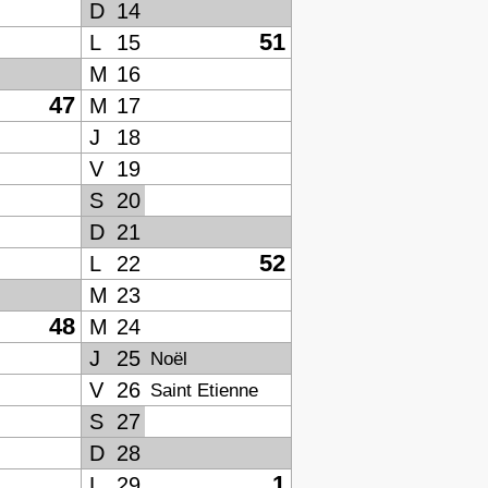
D
14
51
L
15
M
16
47
M
17
J
18
V
19
S
20
D
21
52
L
22
M
23
48
M
24
J
25
Noël
V
26
Saint Etienne
S
27
D
28
1
L
29