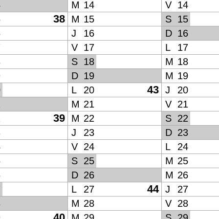
4
M
14
V
14
38
5
M
15
S
15
6
J
16
D
16
7
V
17
L
17
8
S
18
M
18
9
D
19
M
19
43
0
L
20
J
20
1
M
21
V
21
39
2
M
22
S
22
3
J
23
D
23
4
V
24
L
24
5
S
25
M
25
6
D
26
M
26
44
7
L
27
J
27
8
M
28
V
28
40
9
M
29
S
29