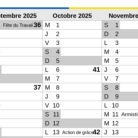
tembre 2025
Octobre 2025
Novembre
36
1
M
1
S
1
Fête du Travail
2
J
2
D
2
3
V
3
L
3
4
S
4
M
4
5
D
5
M
5
41
6
L
6
J
6
7
M
7
V
7
37
8
M
8
S
8
9
J
9
D
9
0
V
10
L
10
1
S
11
M
11
Armist
2
D
12
M
12
42
3
L
13
J
13
Action de grâce