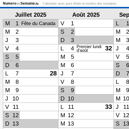
Numero
Semaine
de
.lu
Calendrier avec jours fériés et numéro des semaines
Juillet 2025
Août 2025
Sep
M
1
V
1
L
Fête du Canada
M
2
S
2
M
J
3
D
3
M
Premier lundi
32
V
4
L
4
J
d'août
S
5
M
5
V
D
6
M
6
S
28
L
7
J
7
D
M
8
V
8
L
M
9
S
9
M
J
10
D
10
M
1
33
V
11
L
11
J
1
S
12
M
12
V
1
D
13
M
13
S
1