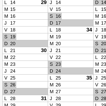
29
L
14
J
14
D
1
M
15
V
15
L
1
M
16
S
16
M
1
J
17
D
17
M
1
34
V
18
L
18
J
1
S
19
M
19
V
1
D
20
M
20
S
2
30
L
21
J
21
D
2
M
22
V
22
L
2
M
23
S
23
M
2
J
24
D
24
M
2
35
V
25
L
25
J
2
S
26
M
26
V
2
D
27
M
27
S
2
31
L
28
J
28
D
2
M
29
V
29
L
2