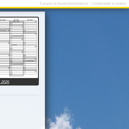
À propos de NumeroDeSemaine.lu
Confidentialité et cookies
r 2026