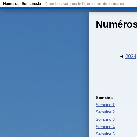
Numero
Semaine
de
.lu
Calendrier avec jours fériés et numéro des semaines
Numéros
2024
Semaine
Semaine 1
Semaine 2
Semaine 3
Semaine 4
Semaine 5